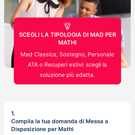
SCEGLI LA TIPOLOGIA DI MAD PER
MATHI
Mad Classica, Sostegno, Personale
ATA o Recuperi estivi: scegli la
soluzione più adatta.
1.
Compila la tua domanda di Messa a
Disposizione per Mathi