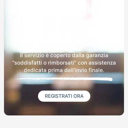
Garanzia 100% sulla tua
MAD
Dopo l'invio online della MAD a Meduno
riceverai via email i dettagli delle scuole
contattate.
Il servizio è coperto dalla garanzia
"soddisfatti o rimborsati" con assistenza
dedicata prima dell'invio finale.
REGISTRATI ORA