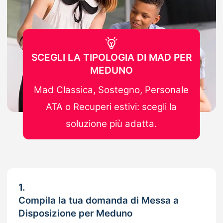
SCEGLI LA TIPOLOGIA DI MAD PER
MEDUNO
Mad Classica, Sostegno, Personale
ATA o Recuperi estivi: scegli la
soluzione più adatta.
1.
Compila la tua domanda di Messa a
Disposizione per Meduno