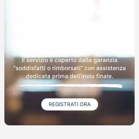
Garanzia 100% sulla tua
MAD
Dopo l'invio online della MAD a
Menaggio riceverai via email i dettagli
delle scuole contattate.
Il servizio è coperto dalla garanzia
"soddisfatti o rimborsati" con assistenza
dedicata prima dell'invio finale.
REGISTRATI ORA