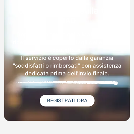
Garanzia 100% sulla tua
MAD
Dopo l'invio online della MAD a Meolo
riceverai via email i dettagli delle scuole
contattate.
Il servizio è coperto dalla garanzia
"soddisfatti o rimborsati" con assistenza
dedicata prima dell'invio finale.
REGISTRATI ORA