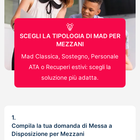
SCEGLI LA TIPOLOGIA DI MAD PER
MEZZANI
Mad Classica, Sostegno, Personale
ATA o Recuperi estivi: scegli la
soluzione più adatta.
1.
Compila la tua domanda di Messa a
Disposizione per Mezzani