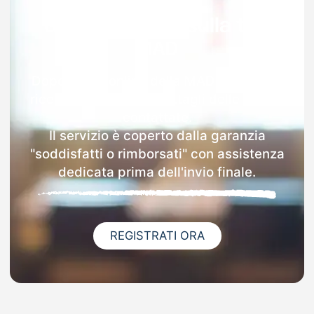
Garanzia 100% sulla tua
MAD
Dopo l'invio online della MAD a Mezzani
riceverai via email i dettagli delle scuole
contattate.
Il servizio è coperto dalla garanzia
"soddisfatti o rimborsati" con assistenza
dedicata prima dell'invio finale.
REGISTRATI ORA