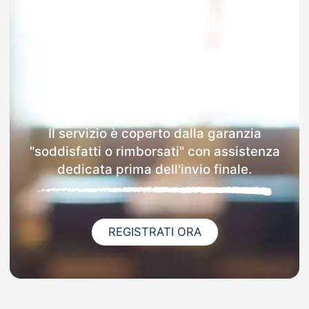
Garanzia 100% sulla tua
MAD
Dopo l'invio online della MAD a Moconesi
riceverai via email i dettagli delle scuole
contattate.
Il servizio è coperto dalla garanzia
"soddisfatti o rimborsati" con assistenza
dedicata prima dell'invio finale.
REGISTRATI ORA