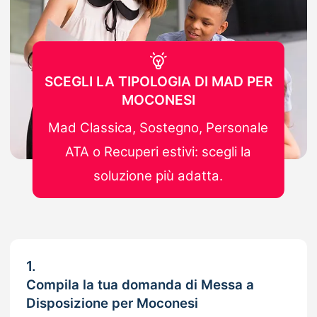
SCEGLI LA TIPOLOGIA DI MAD PER
MOCONESI
Mad Classica, Sostegno, Personale
ATA o Recuperi estivi: scegli la
soluzione più adatta.
1.
Compila la tua domanda di Messa a
Disposizione per Moconesi