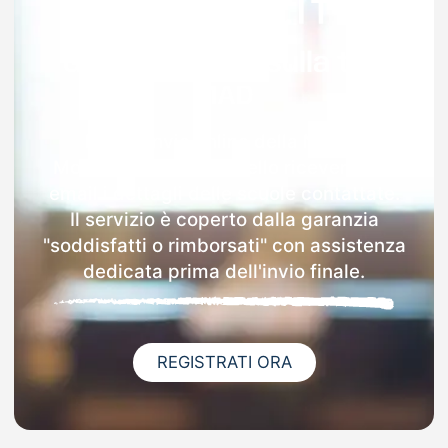
Garanzia 100% sulla tua
MAD
Dopo l'invio online della MAD a
Monasterolo Del Castello riceverai via
email i dettagli delle scuole contattate.
Il servizio è coperto dalla garanzia
"soddisfatti o rimborsati" con assistenza
dedicata prima dell'invio finale.
REGISTRATI ORA