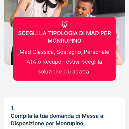
SCEGLI LA TIPOLOGIA DI MAD PER
MONRUPINO
Mad Classica, Sostegno, Personale
ATA o Recuperi estivi: scegli la
soluzione più adatta.
1.
Compila la tua domanda di Messa a
Disposizione per Monrupino