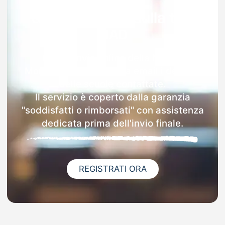
Garanzia 100% sulla tua
MAD
Dopo l'invio online della MAD a
Monrupino riceverai via email i dettagli
delle scuole contattate.
Il servizio è coperto dalla garanzia
"soddisfatti o rimborsati" con assistenza
dedicata prima dell'invio finale.
REGISTRATI ORA