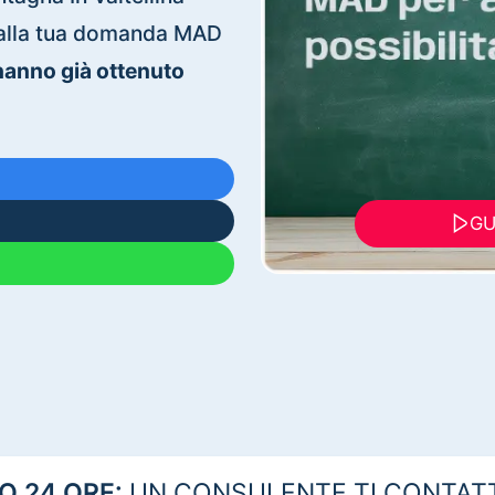
ti alla tua domanda MAD
 hanno già ottenuto
GU
 24 ORE:
UN CONSULENTE TI CONTAT