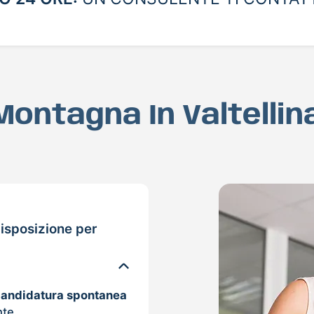
 Montagna In Valtellin
isposizione per
candidatura spontanea
nte.