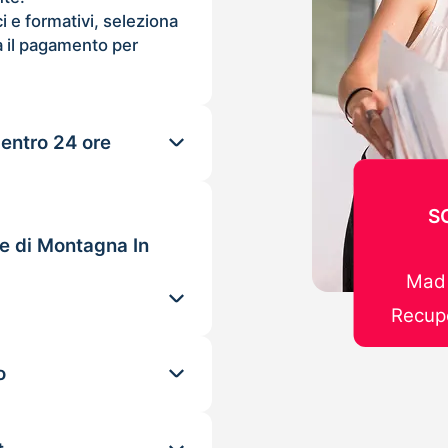
ci e formativi, seleziona
 il pagamento per
 entro 24 ore
S
le di Montagna In
Mad 
Recupe
o