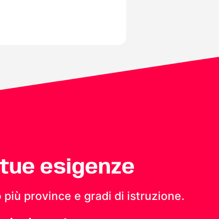
 tue esigenze
 più province e gradi di istruzione.