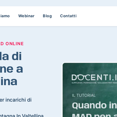
siamo
Webinar
Blog
Contatti
AD ONLINE
a di
ne a
lina
r incarichi di
ntagna In Valtellina