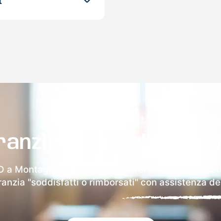
t
ranzia 100% sulla tua 
 a Montagna In Valtellina riceverai via email i det
aranzia "soddisfatti o rimborsati" con assistenza ded