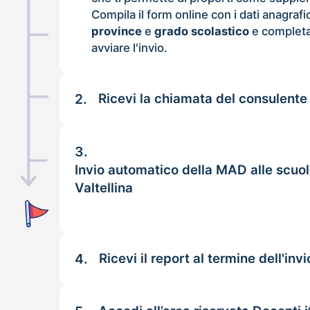
Compila il form online con i dati anagrafi
province
e
grado scolastico
e completa
avviare l'invio.
2.
Ricevi la chiamata del consulente
3.
Invio automatico della MAD alle scuo
Valtellina
4.
Ricevi il report al termine dell'invi