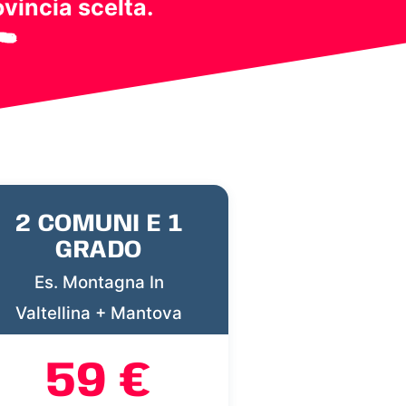
ovincia scelta.
2 COMUNI E 1
GRADO
Es. Montagna In
Valtellina + Mantova
59 €