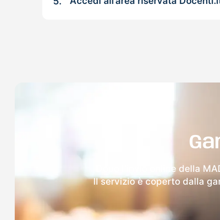
5.
Accedi all’area riservata Docenti.i
Ga
Dopo l'invio online della MAD
Il servizio è coperto dalla g