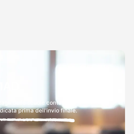
MAD
tagli delle scuole contattate.
icata prima dell'invio finale.