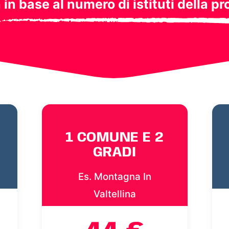
a in base al numero di istituti della pr
1 COMUNE E 2
GRADI
Es. Montagna In
Valtellina