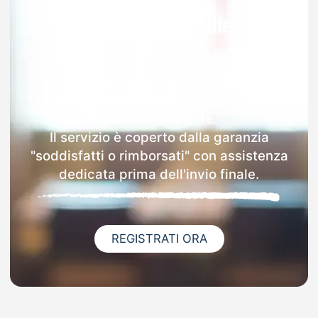
Garanzia 100% sulla tua
MAD
Dopo l'invio online della MAD a Montano
Lucino riceverai via email i dettagli delle
scuole contattate.
Il servizio è coperto dalla garanzia
"soddisfatti o rimborsati" con assistenza
dedicata prima dell'invio finale.
REGISTRATI ORA