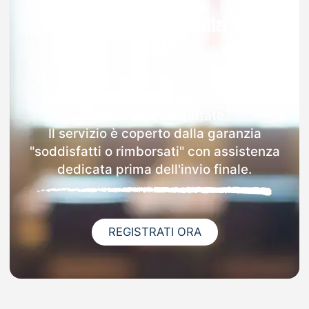
Garanzia 100% sulla tua
MAD
Dopo l'invio online della MAD a Monte
Cavallo riceverai via email i dettagli
delle scuole contattate.
Il servizio è coperto dalla garanzia
"soddisfatti o rimborsati" con assistenza
dedicata prima dell'invio finale.
REGISTRATI ORA