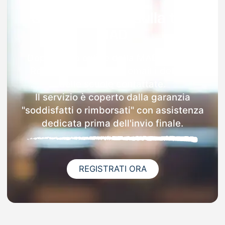
Garanzia 100% sulla tua
MAD
Dopo l'invio online della MAD a Monte
Romano riceverai via email i dettagli
delle scuole contattate.
Il servizio è coperto dalla garanzia
"soddisfatti o rimborsati" con assistenza
dedicata prima dell'invio finale.
REGISTRATI ORA