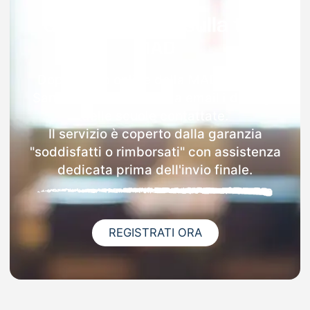
Garanzia 100% sulla tua
MAD
Dopo l'invio online della MAD a Monte
San Savino riceverai via email i dettagli
delle scuole contattate.
Il servizio è coperto dalla garanzia
"soddisfatti o rimborsati" con assistenza
dedicata prima dell'invio finale.
REGISTRATI ORA