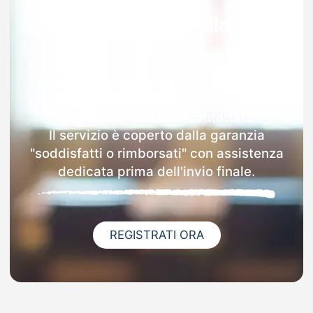
Garanzia 100% sulla tua
MAD
Dopo l'invio online della MAD a Monte
Vidon Combatte riceverai via email i
dettagli delle scuole contattate.
Il servizio è coperto dalla garanzia
"soddisfatti o rimborsati" con assistenza
dedicata prima dell'invio finale.
REGISTRATI ORA