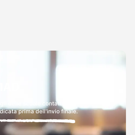
MAD
gli delle scuole contattate.
icata prima dell'invio finale.