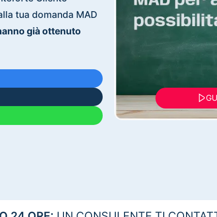
ti alla tua domanda MAD
 hanno già ottenuto
GU
 24 ORE:
UN CONSULENTE TI CONTAT