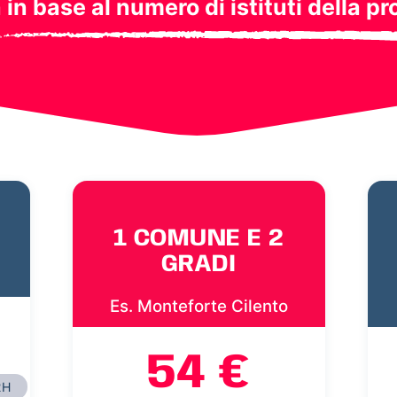
a in base al numero di istituti della pr
1 COMUNE E 2
GRADI
Es. Monteforte Cilento
54 €
2H