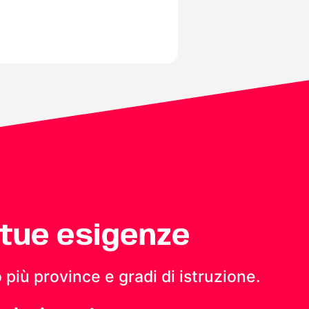
 tue esigenze
 più province e gradi di istruzione.