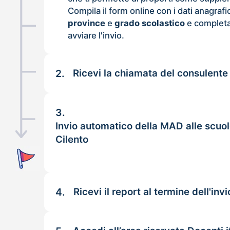
Compila il form online con i dati anagrafi
province
e
grado scolastico
e completa
avviare l'invio.
2.
Ricevi la chiamata del consulente
3.
Invio automatico della MAD alle scuo
Cilento
4.
Ricevi il report al termine dell'invi