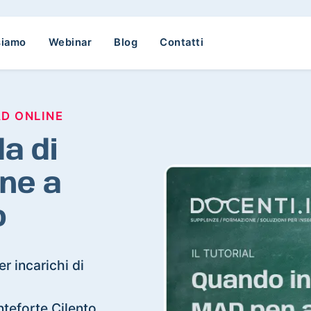
siamo
Webinar
Blog
Contatti
AD ONLINE
a di
ne a
o
r incarichi di
nteforte Cilento