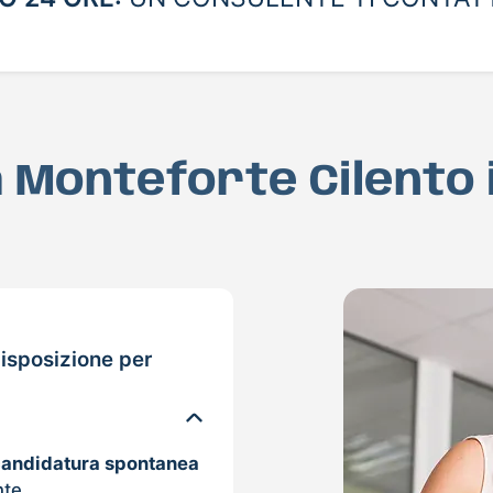
a Monteforte Cilento
isposizione per
candidatura spontanea
nte.