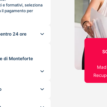
ci e formativi, seleziona
 il pagamento per
 entro 24 ore
S
le di Monteforte
Mad 
Recupe
o