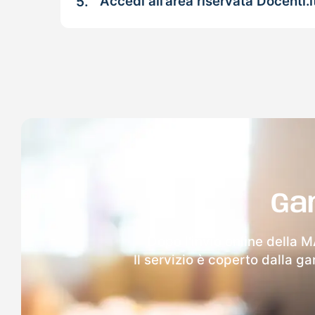
5.
Accedi all’area riservata Docenti.i
Ga
Dopo l'invio online della M
Il servizio è coperto dalla g