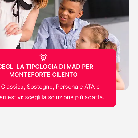
CEGLI LA TIPOLOGIA DI MAD PER
MONTEFORTE CILENTO
Classica, Sostegno, Personale ATA o
ri estivi: scegli la soluzione più adatta.