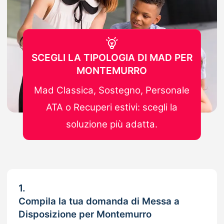
SCEGLI LA TIPOLOGIA DI MAD PER
MONTEMURRO
Mad Classica, Sostegno, Personale
ATA o Recuperi estivi: scegli la
soluzione più adatta.
1.
Compila la tua domanda di Messa a
Disposizione per Montemurro