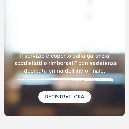
Garanzia 100% sulla tua
MAD
Dopo l'invio online della MAD a
Montemurro riceverai via email i dettagli
delle scuole contattate.
Il servizio è coperto dalla garanzia
"soddisfatti o rimborsati" con assistenza
dedicata prima dell'invio finale.
REGISTRATI ORA