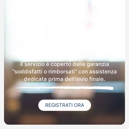
Garanzia 100% sulla tua
MAD
Dopo l'invio online della MAD a
Montevecchia riceverai via email i
dettagli delle scuole contattate.
Il servizio è coperto dalla garanzia
"soddisfatti o rimborsati" con assistenza
dedicata prima dell'invio finale.
REGISTRATI ORA