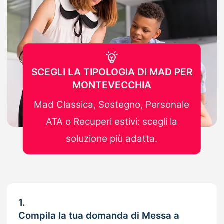
SCEGLI LA TIPOLOGIA DI MAD PER
MONTEVECCHIA
Mad Classica, Sostegno, Personale
ATA o Recuperi estivi: scegli la
soluzione più adatta.
1.
Compila la tua domanda di Messa a