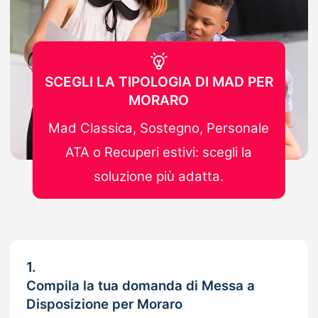
SCEGLI LA TIPOLOGIA DI MAD PER
MORARO
Mad Classica, Sostegno, Personale
ATA o Recuperi estivi: scegli la
soluzione più adatta.
1.
Compila la tua domanda di Messa a
Disposizione per Moraro