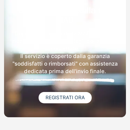
Garanzia 100% sulla tua
MAD
Dopo l'invio online della MAD a Moraro
riceverai via email i dettagli delle scuole
contattate.
Il servizio è coperto dalla garanzia
"soddisfatti o rimborsati" con assistenza
dedicata prima dell'invio finale.
REGISTRATI ORA