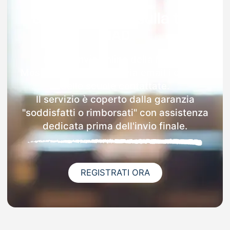
Garanzia 100% sulla tua
MAD
Dopo l'invio online della MAD a
Moscazzano riceverai via email i dettagli
delle scuole contattate.
Il servizio è coperto dalla garanzia
"soddisfatti o rimborsati" con assistenza
dedicata prima dell'invio finale.
REGISTRATI ORA