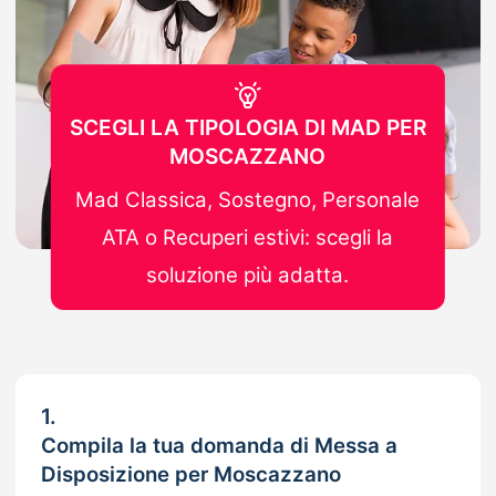
SCEGLI LA TIPOLOGIA DI MAD PER
MOSCAZZANO
Mad Classica, Sostegno, Personale
ATA o Recuperi estivi: scegli la
soluzione più adatta.
1.
Compila la tua domanda di Messa a
Disposizione per Moscazzano