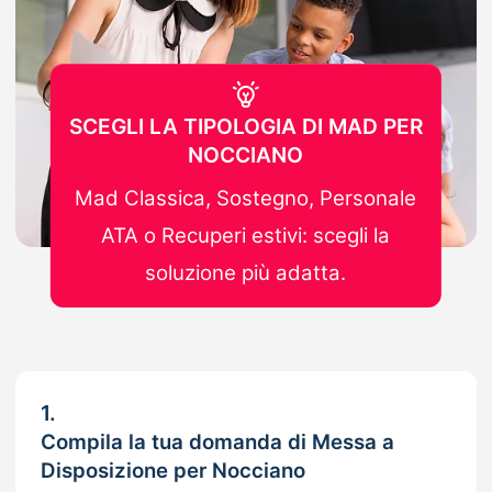
SCEGLI LA TIPOLOGIA DI MAD PER
NOCCIANO
Mad Classica, Sostegno, Personale
ATA o Recuperi estivi: scegli la
soluzione più adatta.
1.
Compila la tua domanda di Messa a
Disposizione per Nocciano