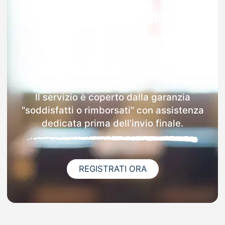
Garanzia 100% sulla tua
MAD
Dopo l'invio online della MAD a Nocciano
riceverai via email i dettagli delle scuole
contattate.
Il servizio è coperto dalla garanzia
"soddisfatti o rimborsati" con assistenza
dedicata prima dell'invio finale.
REGISTRATI ORA