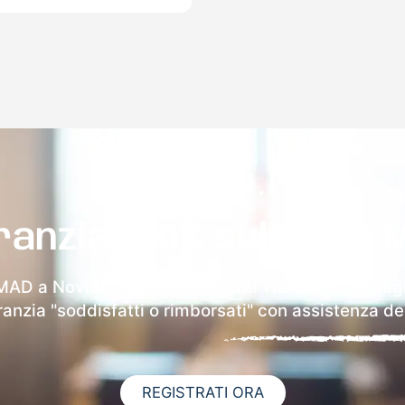
ranzia 100% sulla tua 
 MAD a Novi Di Modena riceverai via email i dettagl
aranzia "soddisfatti o rimborsati" con assistenza ded
REGISTRATI ORA