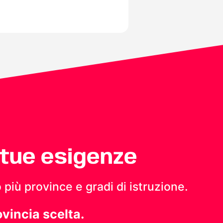
 tue esigenze
 più province e gradi di istruzione.
ovincia scelta.