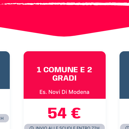
1 COMUNE E 2
GRADI
Es. Novi Di Modena
54 €
2H
INVIO ALLE SCUOLE ENTRO 72H