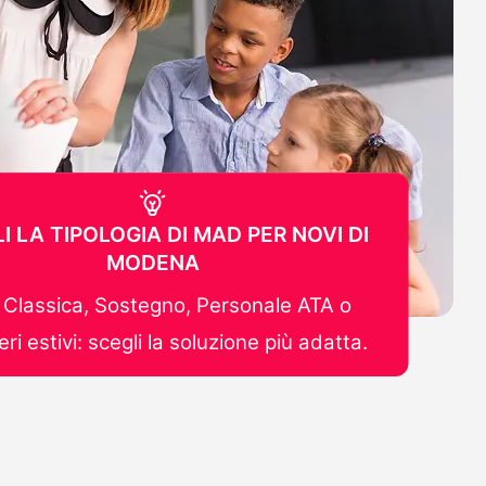
I LA TIPOLOGIA DI MAD PER NOVI DI
MODENA
Classica, Sostegno, Personale ATA o
ri estivi: scegli la soluzione più adatta.