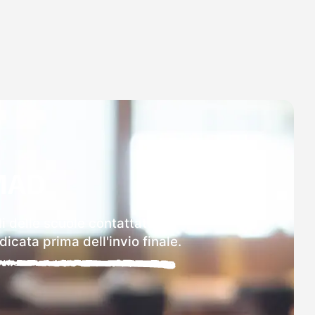
MAD
i delle scuole contattate.
icata prima dell'invio finale.