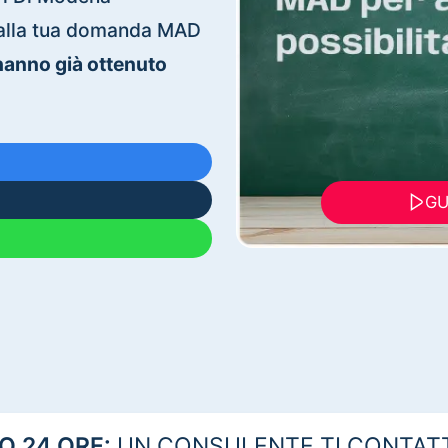
ti alla tua domanda MAD
 hanno già ottenuto
GU
 24 ORE:
UN CONSULENTE TI CONTAT