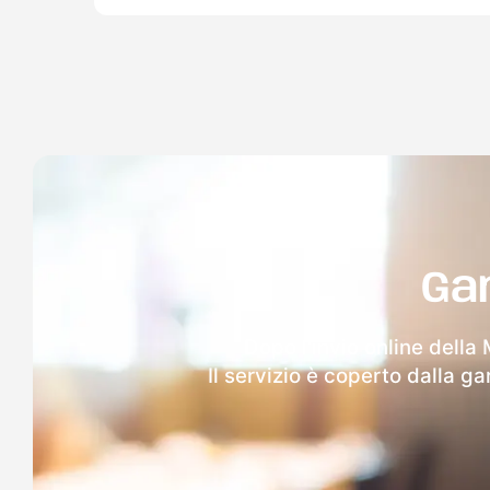
Ga
Dopo l'invio online della
Il servizio è coperto dalla g