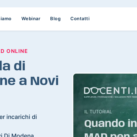
siamo
Webinar
Blog
Contatti
AD ONLINE
a di
ne a Novi
r incarichi di
ovi Di Modena