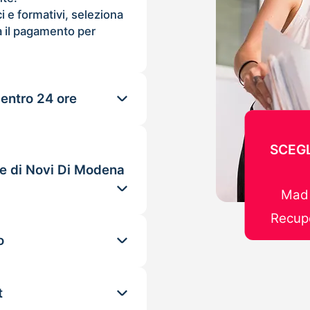
ci e formativi, seleziona
 il pagamento per
 entro 24 ore
SCEGL
le di Novi Di Modena
Mad 
Recupe
o
t