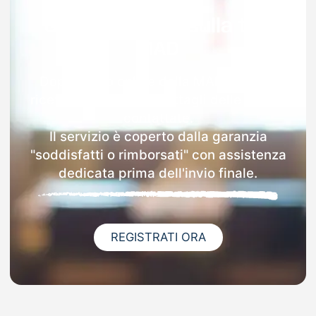
Garanzia 100% sulla tua
MAD
Dopo l'invio online della MAD a Odolo
riceverai via email i dettagli delle scuole
contattate.
Il servizio è coperto dalla garanzia
"soddisfatti o rimborsati" con assistenza
dedicata prima dell'invio finale.
REGISTRATI ORA