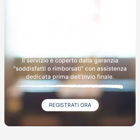
Garanzia 100% sulla tua
MAD
Dopo l'invio online della MAD a Oliena
riceverai via email i dettagli delle scuole
contattate.
Il servizio è coperto dalla garanzia
"soddisfatti o rimborsati" con assistenza
dedicata prima dell'invio finale.
REGISTRATI ORA