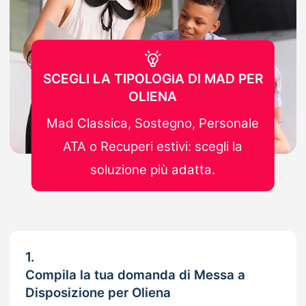
SCEGLI LA TIPOLOGIA DI MAD PER
OLIENA
Mad Classica, Sostegno, Personale
ATA o Recuperi estivi: scegli la
soluzione più adatta.
1.
Compila la tua domanda di Messa a
Disposizione per Oliena