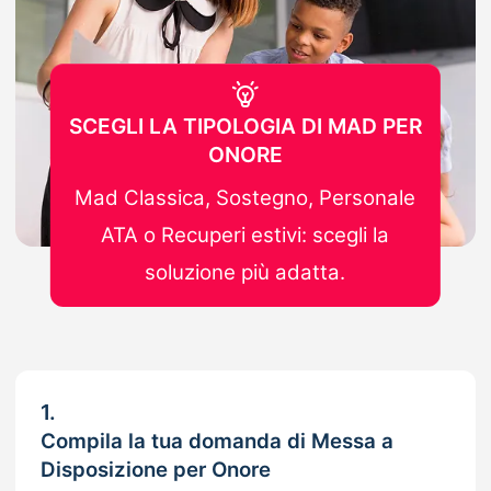
SCEGLI LA TIPOLOGIA DI MAD PER
ONORE
Mad Classica, Sostegno, Personale
ATA o Recuperi estivi: scegli la
soluzione più adatta.
1.
Compila la tua domanda di Messa a
Disposizione per Onore