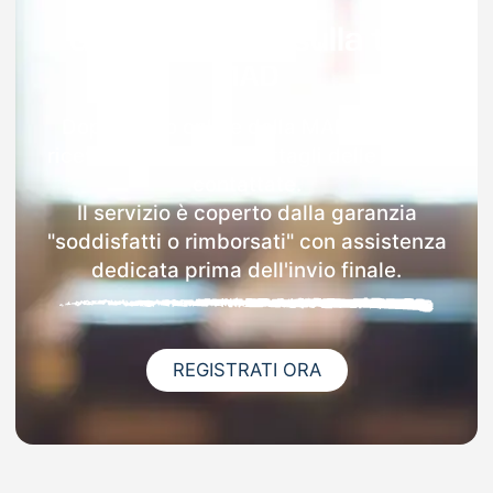
Garanzia 100% sulla tua
MAD
Dopo l'invio online della MAD a Onore
riceverai via email i dettagli delle scuole
contattate.
Il servizio è coperto dalla garanzia
"soddisfatti o rimborsati" con assistenza
dedicata prima dell'invio finale.
REGISTRATI ORA