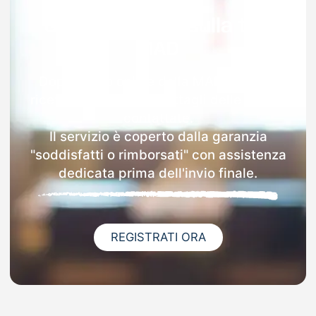
Garanzia 100% sulla tua
MAD
Dopo l'invio online della MAD a Opera
riceverai via email i dettagli delle scuole
contattate.
Il servizio è coperto dalla garanzia
"soddisfatti o rimborsati" con assistenza
dedicata prima dell'invio finale.
REGISTRATI ORA