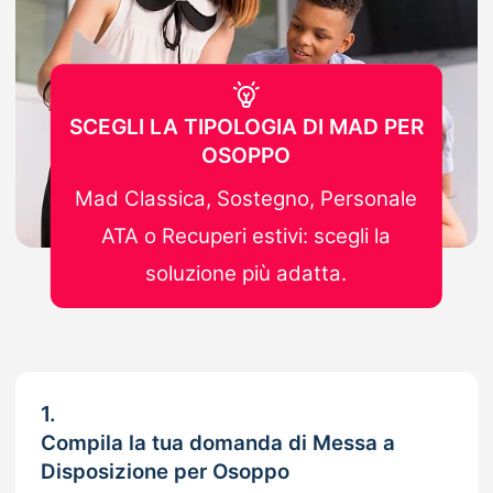
SCEGLI LA TIPOLOGIA DI MAD PER
OSOPPO
Mad Classica, Sostegno, Personale
ATA o Recuperi estivi: scegli la
soluzione più adatta.
1.
Compila la tua domanda di Messa a
Disposizione per Osoppo