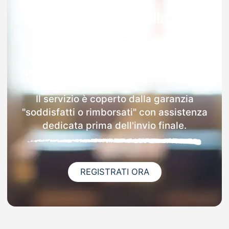
Garanzia 100% sulla tua
MAD
Dopo l'invio online della MAD a Osoppo
riceverai via email i dettagli delle scuole
contattate.
Il servizio è coperto dalla garanzia
"soddisfatti o rimborsati" con assistenza
dedicata prima dell'invio finale.
REGISTRATI ORA