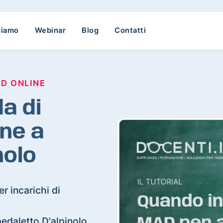
siamo
Webinar
Blog
Contatti
AD ONLINE
a di
ne a
nolo
r incarichi di
spedaletto D'alpinolo