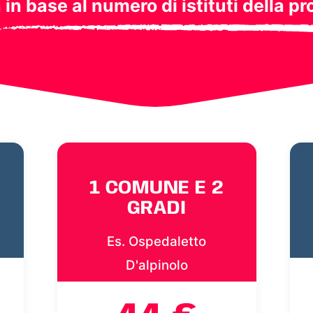
a in base al numero di istituti della pr
1 COMUNE E 2
GRADI
Es. Ospedaletto
D'alpinolo