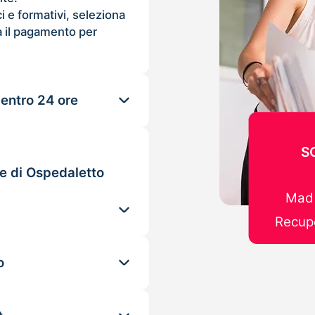
ci e formativi, seleziona
 il pagamento per
 entro 24 ore
S
le di Ospedaletto
Mad 
Recupe
o