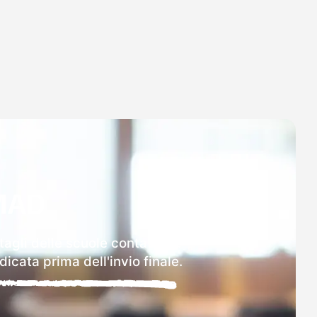
MAD
tagli delle scuole contattate.
icata prima dell'invio finale.