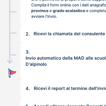
Compila il form online con i dati anagrafi
province
e
grado scolastico
e completa
avviare l'invio.
2.
Ricevi la chiamata del consulente
3.
Invio automatico della MAD alle scuo
D'alpinolo
4.
Ricevi il report al termine dell'invi