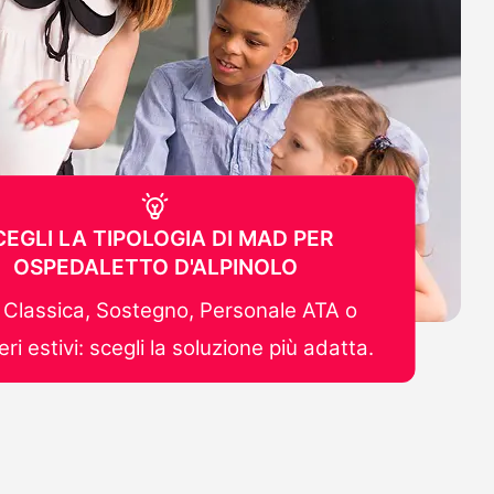
CEGLI LA TIPOLOGIA DI MAD PER
OSPEDALETTO D'ALPINOLO
Classica, Sostegno, Personale ATA o
ri estivi: scegli la soluzione più adatta.