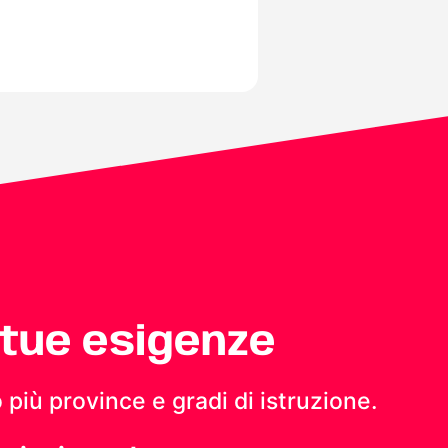
 tue esigenze
 più province e gradi di istruzione.