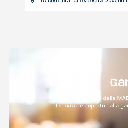
5.
Accedi all’area riservata Docenti.i
Ga
Dopo l'invio online della MAD
Il servizio è coperto dalla g