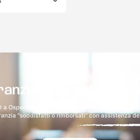
t
ranzia 100% sulla tua 
 a Ospedaletto D'alpinolo riceverai via email i det
aranzia "soddisfatti o rimborsati" con assistenza ded