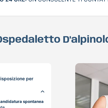
 Ospedaletto D'alpinol
isposizione per
candidatura spontanea
nte.