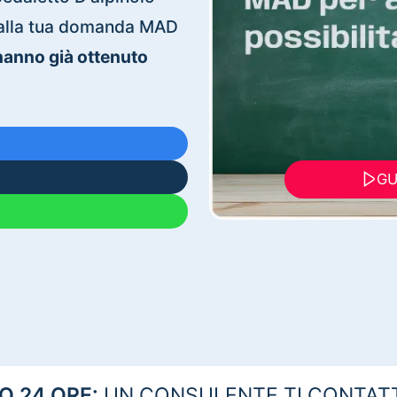
ti alla tua domanda MAD
 hanno già ottenuto
GU
 24 ORE:
UN CONSULENTE TI CONTAT