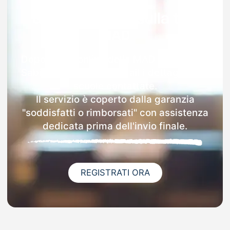
Garanzia 100% sulla tua
MAD
Dopo l'invio online della MAD a Paganico
Sabino riceverai via email i dettagli delle
scuole contattate.
Il servizio è coperto dalla garanzia
"soddisfatti o rimborsati" con assistenza
dedicata prima dell'invio finale.
REGISTRATI ORA