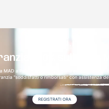
ranzia 100% sulla tua 
la MAD a Palmanova riceverai via email i dettagli 
aranzia "soddisfatti o rimborsati" con assistenza ded
REGISTRATI ORA