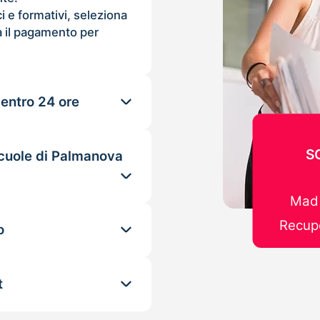
ci e formativi, seleziona
 il pagamento per
 entro 24 ore
S
scuole di Palmanova
Mad 
Recupe
o
t