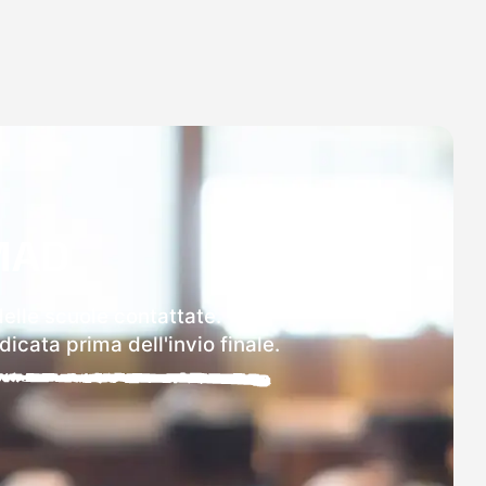
MAD
delle scuole contattate.
icata prima dell'invio finale.