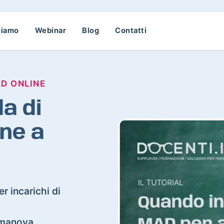
siamo
Webinar
Blog
Contatti
AD ONLINE
a di
ne a
r incarichi di
almanova