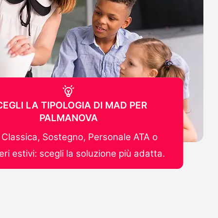
CEGLI LA TIPOLOGIA DI MAD PER
PALMANOVA
Classica, Sostegno, Personale ATA o
ri estivi: scegli la soluzione più adatta.