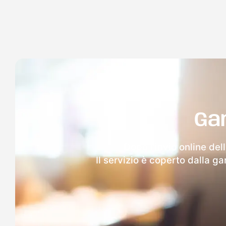
Ga
Dopo l'invio online del
Il servizio è coperto dalla g