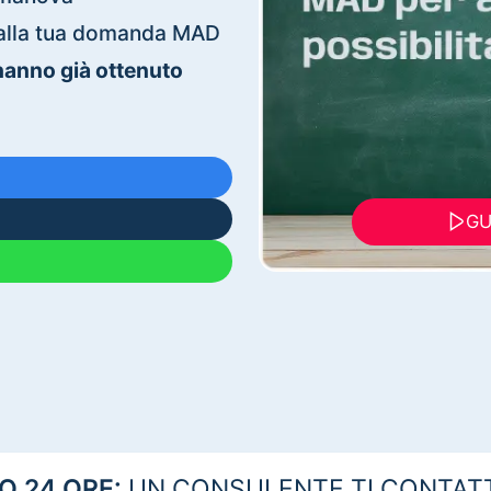
ti alla tua domanda MAD
 hanno già ottenuto
GU
 24 ORE:
UN CONSULENTE TI CONTAT