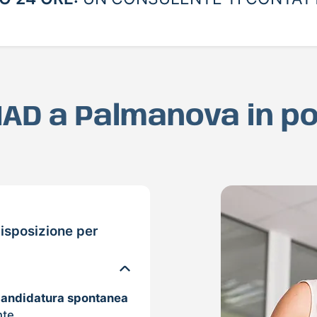
 MAD a Palmanova in p
isposizione per
candidatura spontanea
nte.