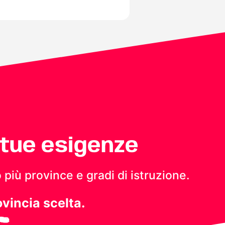
 tue esigenze
 più province e gradi di istruzione.
ovincia scelta.