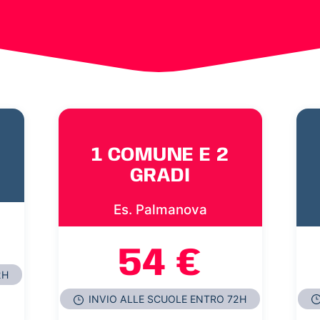
1 COMUNE E 2
GRADI
Es. Palmanova
54 €
2H
INVIO ALLE SCUOLE ENTRO 72H