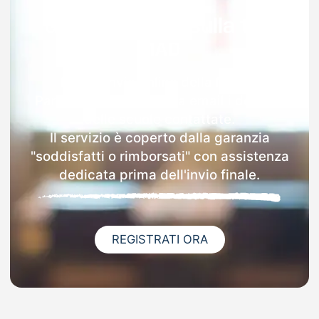
Garanzia 100% sulla tua
MAD
Dopo l'invio online della MAD a
Pancarana riceverai via email i dettagli
delle scuole contattate.
Il servizio è coperto dalla garanzia
"soddisfatti o rimborsati" con assistenza
dedicata prima dell'invio finale.
REGISTRATI ORA