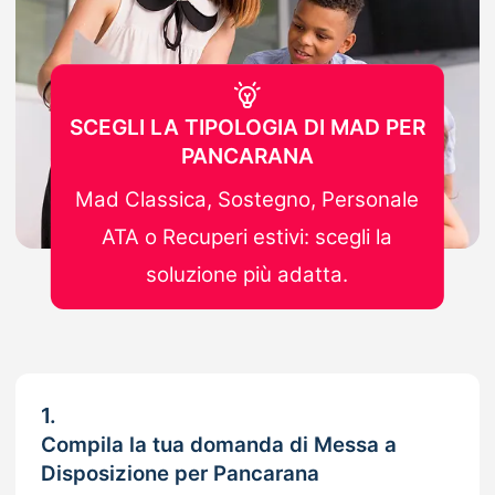
SCEGLI LA TIPOLOGIA DI MAD PER
PANCARANA
Mad Classica, Sostegno, Personale
ATA o Recuperi estivi: scegli la
soluzione più adatta.
1.
Compila la tua domanda di Messa a
Disposizione per Pancarana