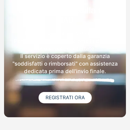
Garanzia 100% sulla tua
MAD
Dopo l'invio online della MAD a
Pantigliate riceverai via email i dettagli
delle scuole contattate.
Il servizio è coperto dalla garanzia
"soddisfatti o rimborsati" con assistenza
dedicata prima dell'invio finale.
REGISTRATI ORA