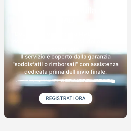
Garanzia 100% sulla tua
MAD
Dopo l'invio online della MAD a Perano
riceverai via email i dettagli delle scuole
contattate.
Il servizio è coperto dalla garanzia
"soddisfatti o rimborsati" con assistenza
dedicata prima dell'invio finale.
REGISTRATI ORA