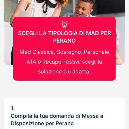
SCEGLI LA TIPOLOGIA DI MAD PER
PERANO
Mad Classica, Sostegno, Personale
ATA o Recuperi estivi: scegli la
soluzione più adatta.
1.
Compila la tua domanda di Messa a
Disposizione per Perano