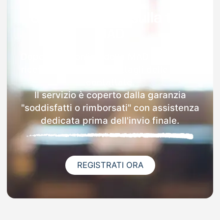
Garanzia 100% sulla tua
MAD
Dopo l'invio online della MAD a Perfugas
riceverai via email i dettagli delle scuole
contattate.
Il servizio è coperto dalla garanzia
"soddisfatti o rimborsati" con assistenza
dedicata prima dell'invio finale.
REGISTRATI ORA