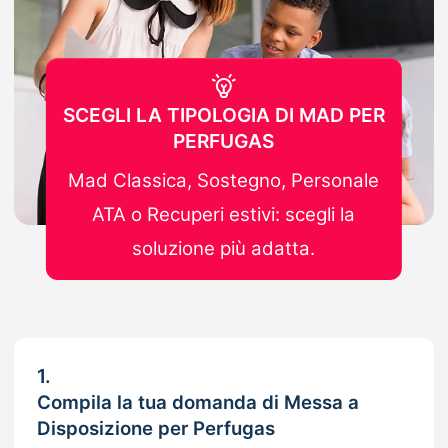
SCEGLI LA TIPOLOGIA DI MAD PER
PERFUGAS
Mad Classica, Sostegno, Personale
ATA o Recuperi estivi: scegli la
soluzione più adatta.
1.
Compila la tua domanda di Messa a
Disposizione per Perfugas