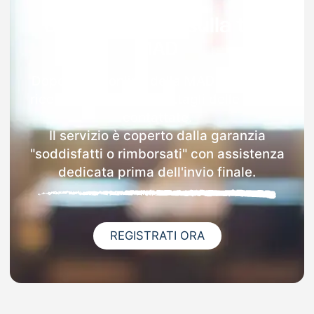
Garanzia 100% sulla tua
MAD
Dopo l'invio online della MAD a Pezzaze
riceverai via email i dettagli delle scuole
contattate.
Il servizio è coperto dalla garanzia
"soddisfatti o rimborsati" con assistenza
dedicata prima dell'invio finale.
REGISTRATI ORA