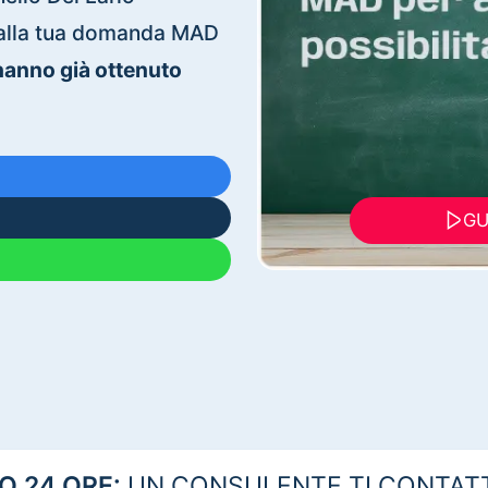
ti alla tua domanda MAD
 hanno già ottenuto
GU
 24 ORE:
UN CONSULENTE TI CONTAT