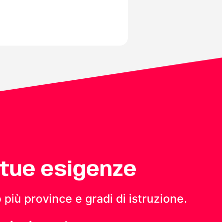
 tue esigenze
 più province e gradi di istruzione.