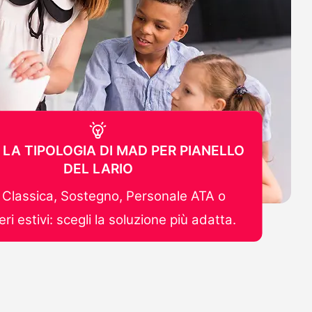
 LA TIPOLOGIA DI MAD PER PIANELLO
DEL LARIO
Classica, Sostegno, Personale ATA o
ri estivi: scegli la soluzione più adatta.