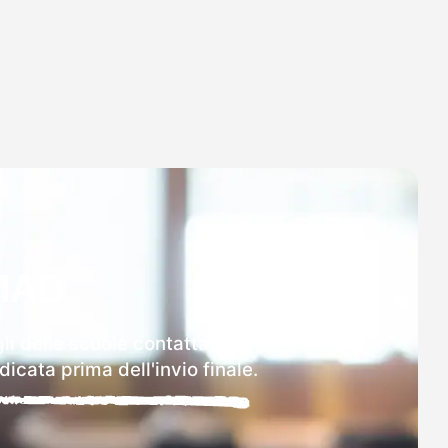
MAD
li delle scuole contattate.
icata prima dell'invio finale.