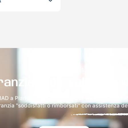
t
ranzia 100% sulla tua 
MAD a Pianello Del Lario riceverai via email i dettag
aranzia "soddisfatti o rimborsati" con assistenza ded