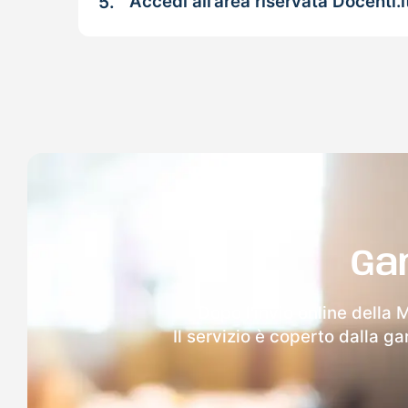
5.
Accedi all’area riservata Docenti.i
Ga
Dopo l'invio online della 
Il servizio è coperto dalla g