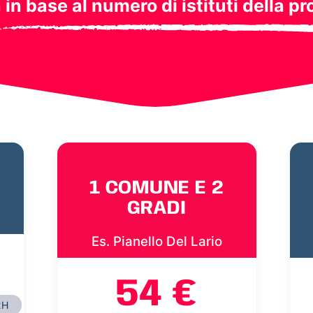
a in base al numero di istituti della pr
1 COMUNE E 2
GRADI
Es. Pianello Del Lario
54 €
2H