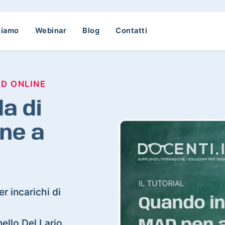
siamo
Webinar
Blog
Contatti
AD ONLINE
a di
ne a
r incarichi di
nello Del Lario