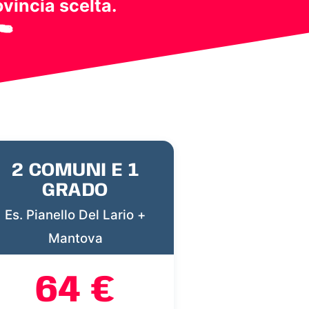
ovincia scelta.
2 COMUNI E 1
GRADO
Es. Pianello Del Lario +
Mantova
64 €