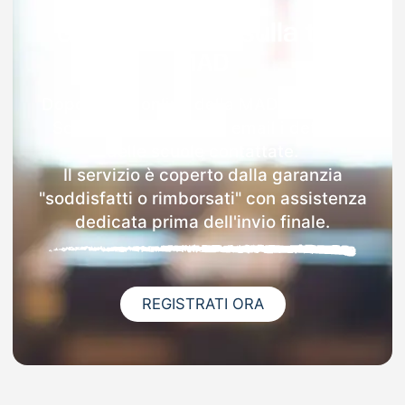
Garanzia 100% sulla tua
MAD
Dopo l'invio online della MAD a Piano Di
Sorrento riceverai via email i dettagli
delle scuole contattate.
Il servizio è coperto dalla garanzia
"soddisfatti o rimborsati" con assistenza
dedicata prima dell'invio finale.
REGISTRATI ORA