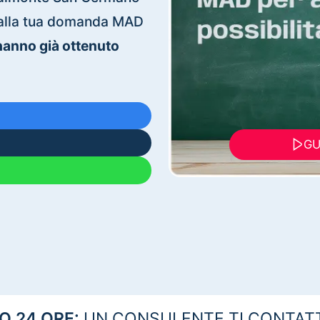
ti alla tua domanda MAD
 hanno già ottenuto
GU
 24 ORE:
UN CONSULENTE TI CONTAT