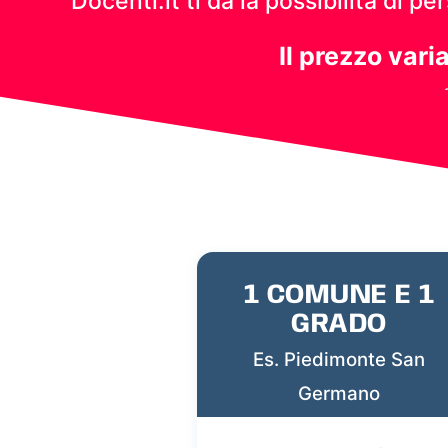
Docenti.it ti dà la possibilità di 
Il prezzo vari
1 COMUNE E 1
GRADO
Es. Piedimonte San
Germano