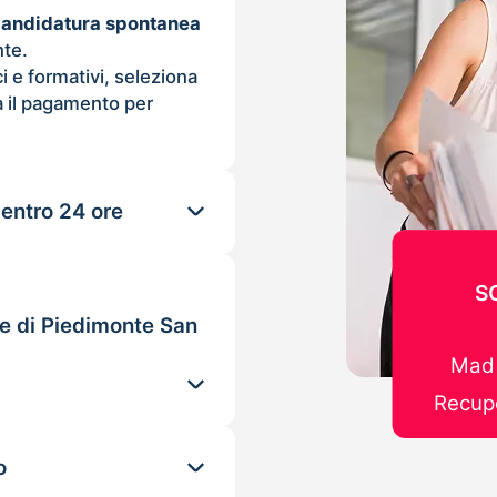
candidatura spontanea
nte.
ci e formativi, seleziona
 il pagamento per
 entro 24 ore
S
le di Piedimonte San
Mad 
Recupe
o