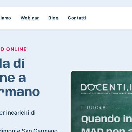
siamo
Webinar
Blog
Contatti
AD ONLINE
a di
ne a
ermano
r incarichi di
Piedimonte San Germano