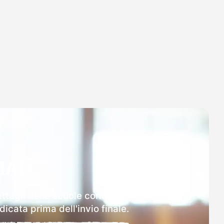
MAD
tagli delle scuole contattate.
icata prima dell'invio finale.