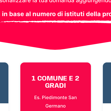
personalizzare la tua domanda aggiungendo
a in base al numero di istituti della pr
1 COMUNE E 2
GRADI
Es. Piedimonte San
Germano