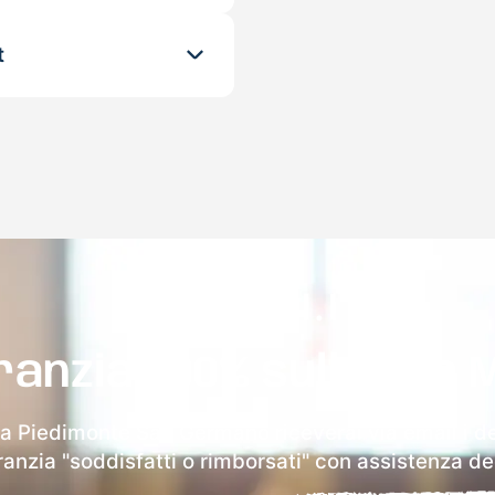
t
ranzia 100% sulla tua 
 a Piedimonte San Germano riceverai via email i det
aranzia "soddisfatti o rimborsati" con assistenza ded