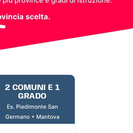
 più province e gradi di istruzione.
ovincia scelta.
2 COMUNI E 1
GRADO
Es. Piedimonte San
Germano + Mantova