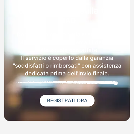
Garanzia 100% sulla tua
MAD
Dopo l'invio online della MAD a Pietra
Marazzi riceverai via email i dettagli
delle scuole contattate.
Il servizio è coperto dalla garanzia
"soddisfatti o rimborsati" con assistenza
dedicata prima dell'invio finale.
REGISTRATI ORA