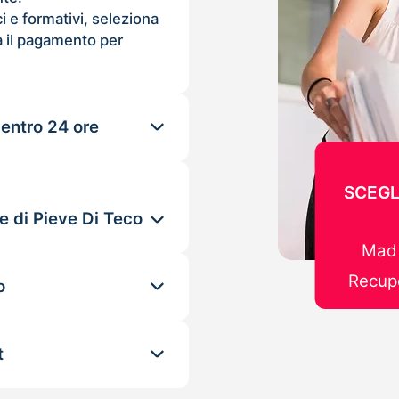
ci e formativi, seleziona
 il pagamento per
 entro 24 ore
SCEGL
e di Pieve Di Teco
Mad 
Recupe
o
t