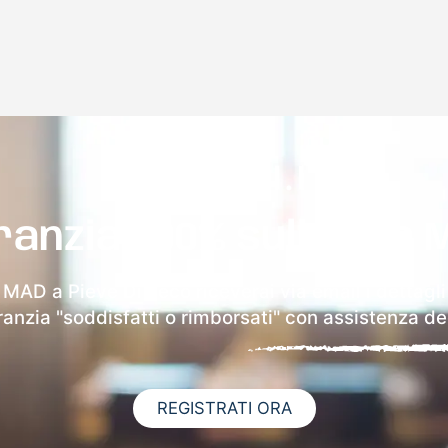
ranzia 100% sulla tua 
a MAD a Pieve Di Teco riceverai via email i dettagli
aranzia "soddisfatti o rimborsati" con assistenza ded
REGISTRATI ORA