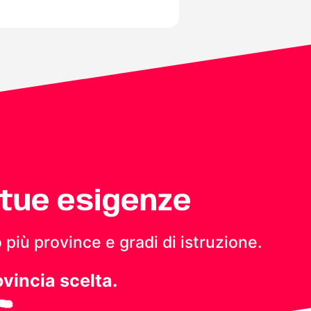
 tue esigenze
 più province e gradi di istruzione.
ovincia scelta.