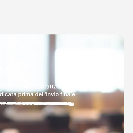
MAD
 delle scuole contattate.
icata prima dell'invio finale.