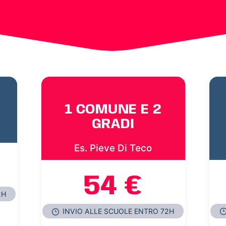
1 COMUNE E 2
GRADI
Es. Pieve Di Teco
54 €
2H
INVIO ALLE SCUOLE ENTRO 72H