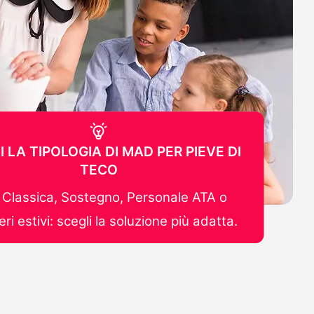
I LA TIPOLOGIA DI MAD PER PIEVE DI
TECO
Classica, Sostegno, Personale ATA o
ri estivi: scegli la soluzione più adatta.