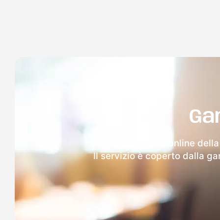
Ga
Dopo l'invio online dell
Il servizio è coperto dalla g