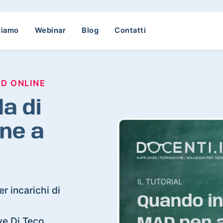
siamo
Webinar
Blog
Contatti
AD ONLINE
a di
ne a
r incarichi di
eve Di Teco