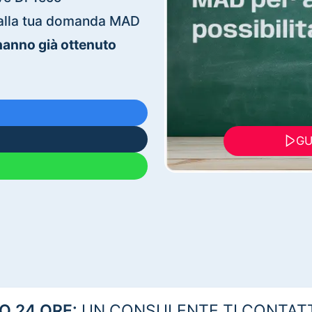
ti alla tua domanda MAD
 hanno già ottenuto
GU
 24 ORE:
UN CONSULENTE TI CONTAT