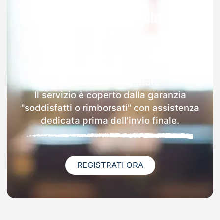
Garanzia 100% sulla tua
MAD
Dopo l'invio online della MAD a Pieve
Fissiraga riceverai via email i dettagli
delle scuole contattate.
Il servizio è coperto dalla garanzia
"soddisfatti o rimborsati" con assistenza
dedicata prima dell'invio finale.
REGISTRATI ORA