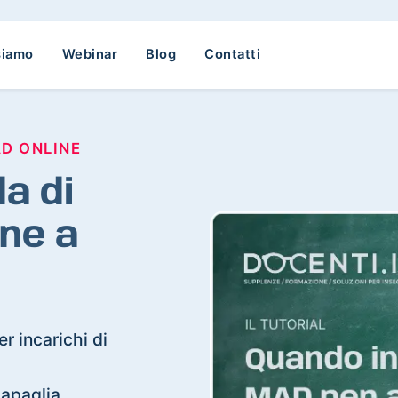
siamo
Webinar
Blog
Contatti
AD ONLINE
a di
ne a
r incarichi di
capaglia