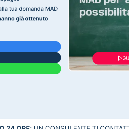
ti alla tua domanda MAD
 hanno già ottenuto
GU
 24 ORE:
UN CONSULENTE TI CONTAT