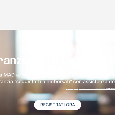
ranzia 100% sulla tua 
la MAD a Pocapaglia riceverai via email i dettagli 
aranzia "soddisfatti o rimborsati" con assistenza ded
REGISTRATI ORA