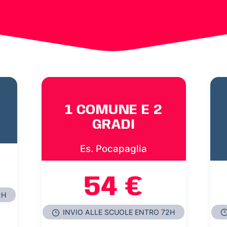
1 COMUNE E 2
GRADI
Es. Pocapaglia
54 €
2H
INVIO ALLE SCUOLE ENTRO 72H