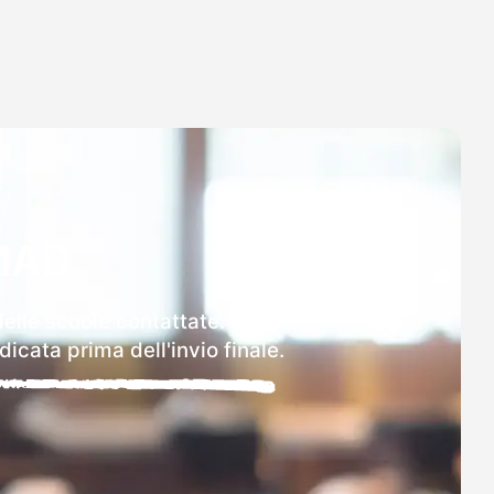
MAD
delle scuole contattate.
icata prima dell'invio finale.