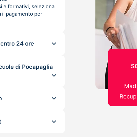
ci e formativi, seleziona
 il pagamento per
 entro 24 ore
S
cuole di Pocapaglia
Mad 
Recupe
o
t