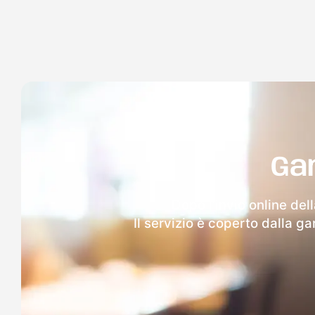
Ga
Dopo l'invio online del
Il servizio è coperto dalla g