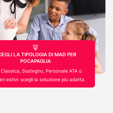
CEGLI LA TIPOLOGIA DI MAD PER
POCAPAGLIA
Classica, Sostegno, Personale ATA o
ri estivi: scegli la soluzione più adatta.