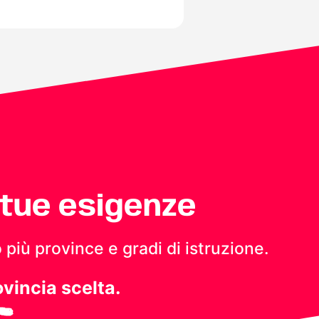
 tue esigenze
 più province e gradi di istruzione.
ovincia scelta.