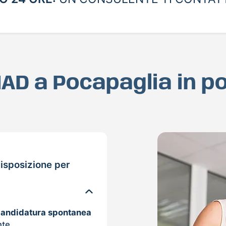
 MAD a Pocapaglia in p
isposizione per
candidatura spontanea
nte.