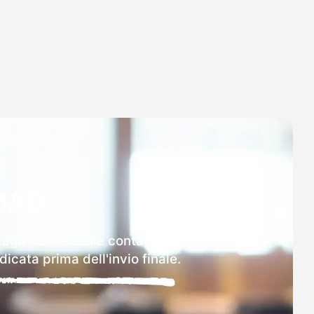
MAD
agli delle scuole contattate.
icata prima dell'invio finale.