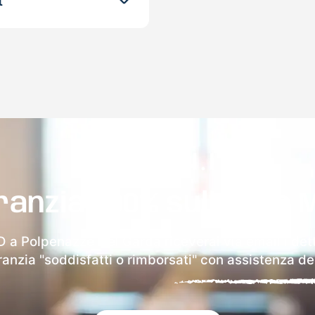
t
ranzia 100% sulla tua 
D a Polpenazze Del Garda riceverai via email i dett
aranzia "soddisfatti o rimborsati" con assistenza ded