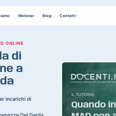
siamo
Webinar
Blog
Contatti
AD ONLINE
a di
ne a
rda
r incarichi di
olpenazze Del Garda