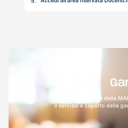
5.
Accedi all’area riservata Docenti.i
Ga
Dopo l'invio online della MA
Il servizio è coperto dalla g