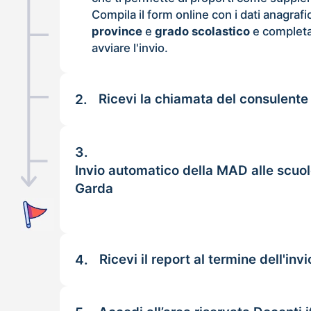
Compila il form online con i dati anagrafi
province
e
grado scolastico
e completa
avviare l'invio.
2.
Ricevi la chiamata del consulente
3.
Invio automatico della MAD alle scuo
Garda
4.
Ricevi il report al termine dell'invi