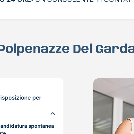
 Polpenazze Del Gard
isposizione per
candidatura spontanea
nte.