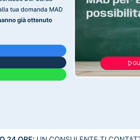
ti alla tua domanda MAD
 hanno già ottenuto
GU
 24 ORE:
UN CONSULENTE TI CONTAT