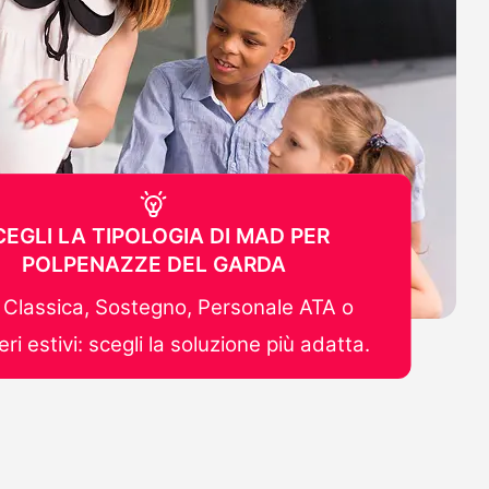
CEGLI LA TIPOLOGIA DI MAD PER
POLPENAZZE DEL GARDA
Classica, Sostegno, Personale ATA o
ri estivi: scegli la soluzione più adatta.