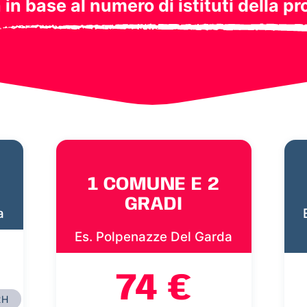
a in base al numero di istituti della pr
1 COMUNE E 2
GRADI
a
Es. Polpenazze Del Garda
74 €
2H