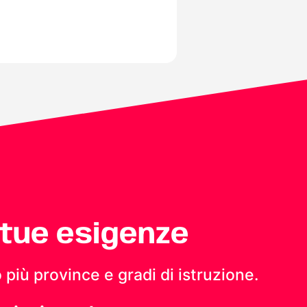
 tue esigenze
 più province e gradi di istruzione.