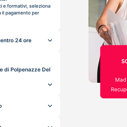
ci e formativi, seleziona
 il pagamento per
 entro 24 ore
S
le di Polpenazze Del
Mad 
Recupe
o