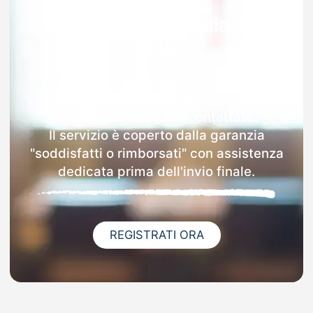
Garanzia 100% sulla tua
MAD
Dopo l'invio online della MAD a
Pomponesco riceverai via email i
dettagli delle scuole contattate.
Il servizio è coperto dalla garanzia
"soddisfatti o rimborsati" con assistenza
dedicata prima dell'invio finale.
REGISTRATI ORA