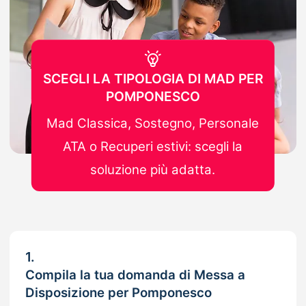
SCEGLI LA TIPOLOGIA DI MAD PER
POMPONESCO
Mad Classica, Sostegno, Personale
ATA o Recuperi estivi: scegli la
soluzione più adatta.
1.
Compila la tua domanda di Messa a
Disposizione per Pomponesco