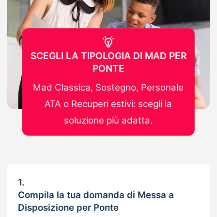
SCEGLI LA TIPOLOGIA DI MAD PER
PONTE
Mad Classica, Sostegno, Personale
ATA o Recuperi estivi: scegli la
soluzione più adatta.
1.
Compila la tua domanda di Messa a
Disposizione per Ponte