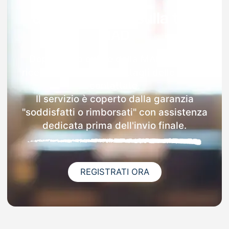
Garanzia 100% sulla tua
MAD
Dopo l'invio online della MAD a Ponte
riceverai via email i dettagli delle scuole
contattate.
Il servizio è coperto dalla garanzia
"soddisfatti o rimborsati" con assistenza
dedicata prima dell'invio finale.
REGISTRATI ORA