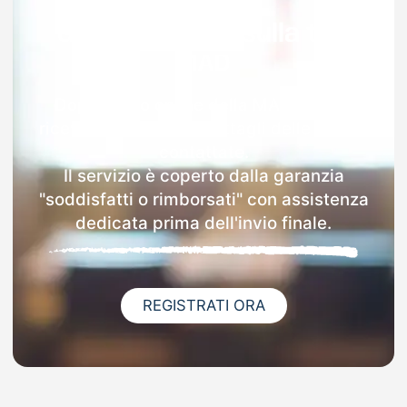
Garanzia 100% sulla tua
MAD
Dopo l'invio online della MAD a Ponti
riceverai via email i dettagli delle scuole
contattate.
Il servizio è coperto dalla garanzia
"soddisfatti o rimborsati" con assistenza
dedicata prima dell'invio finale.
REGISTRATI ORA