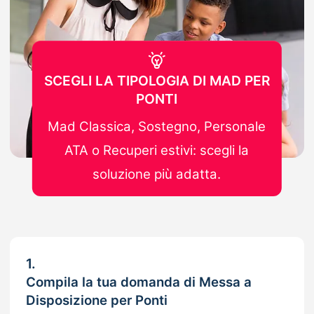
SCEGLI LA TIPOLOGIA DI MAD PER
PONTI
Mad Classica, Sostegno, Personale
ATA o Recuperi estivi: scegli la
soluzione più adatta.
1.
Compila la tua domanda di Messa a
Disposizione per Ponti