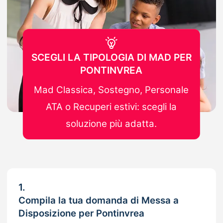
SCEGLI LA TIPOLOGIA DI MAD PER
PONTINVREA
Mad Classica, Sostegno, Personale
ATA o Recuperi estivi: scegli la
soluzione più adatta.
1.
Compila la tua domanda di Messa a
Disposizione per Pontinvrea