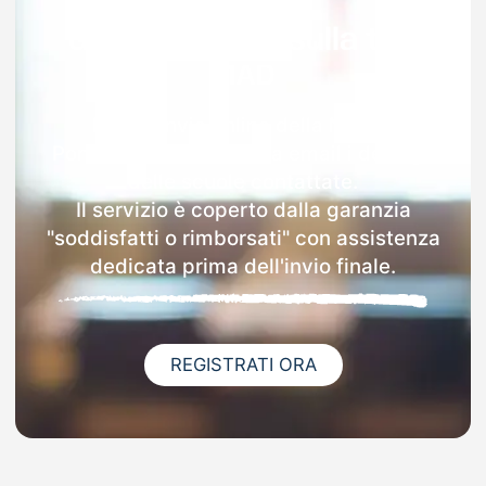
Garanzia 100% sulla tua
MAD
Dopo l'invio online della MAD a
Pontinvrea riceverai via email i dettagli
delle scuole contattate.
Il servizio è coperto dalla garanzia
"soddisfatti o rimborsati" con assistenza
dedicata prima dell'invio finale.
REGISTRATI ORA