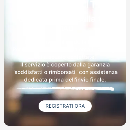
Garanzia 100% sulla tua
MAD
Dopo l'invio online della MAD a
Portoferraio riceverai via email i dettagli
delle scuole contattate.
Il servizio è coperto dalla garanzia
"soddisfatti o rimborsati" con assistenza
dedicata prima dell'invio finale.
REGISTRATI ORA