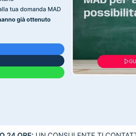
ti alla tua domanda MAD
 hanno già ottenuto
GU
 24 ORE:
UN CONSULENTE TI CONTAT