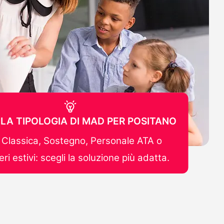
 LA TIPOLOGIA DI MAD PER POSITANO
Classica, Sostegno, Personale ATA o
ri estivi: scegli la soluzione più adatta.