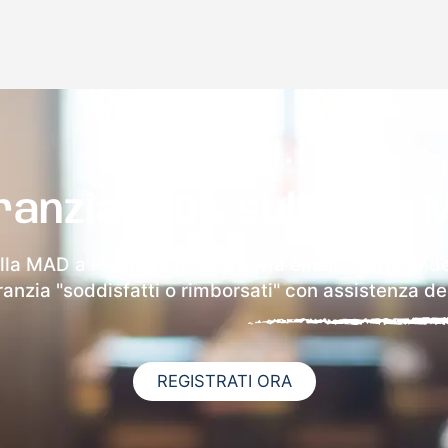
ranzia 100% sulla tua 
lla MAD a Positano riceverai via email i dettagli d
aranzia "soddisfatti o rimborsati" con assistenza ded
REGISTRATI ORA