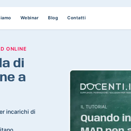
siamo
Webinar
Blog
Contatti
AD ONLINE
a di
ne a
r incarichi di
sitano