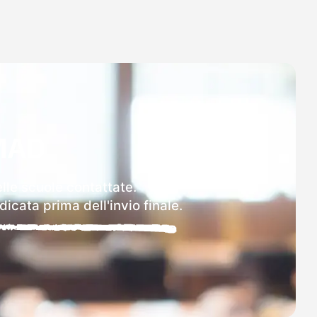
MAD
elle scuole contattate.
icata prima dell'invio finale.