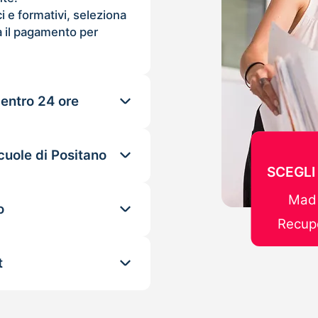
ci e formativi, seleziona
 il pagamento per
 entro 24 ore
cuole di Positano
SCEGLI
Mad 
o
Recupe
t