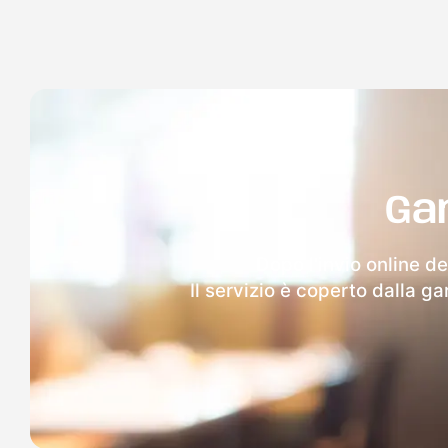
Ga
Dopo l'invio online de
Il servizio è coperto dalla g