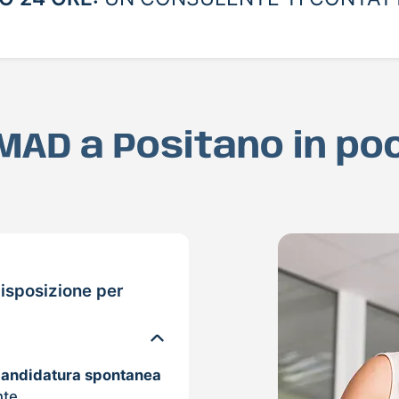
a MAD a Positano in po
isposizione per
candidatura spontanea
nte.