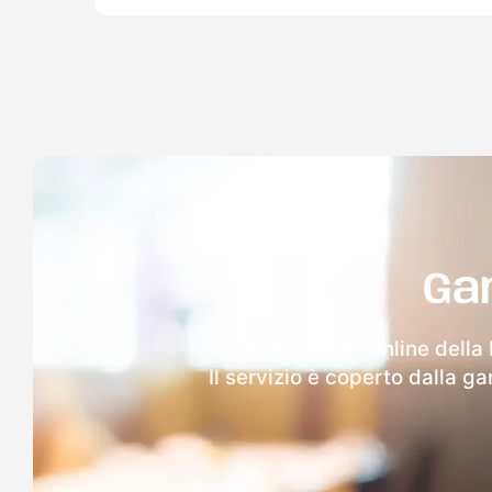
Ga
Dopo l'invio online della
Il servizio è coperto dalla g