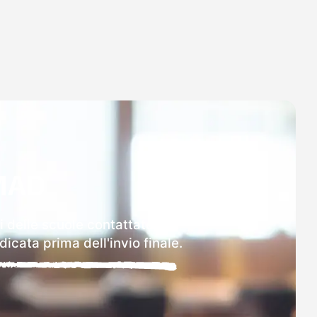
MAD
i delle scuole contattate.
icata prima dell'invio finale.