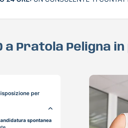
D a Pratola Peligna i
isposizione per
candidatura spontanea
nte.