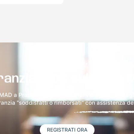
ranzia 100% sulla tua 
 MAD a Pratola Peligna riceverai via email i dettagl
aranzia "soddisfatti o rimborsati" con assistenza ded
REGISTRATI ORA