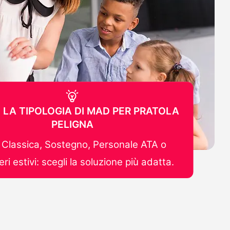
 LA TIPOLOGIA DI MAD PER PRATOLA
PELIGNA
Classica, Sostegno, Personale ATA o
ri estivi: scegli la soluzione più adatta.