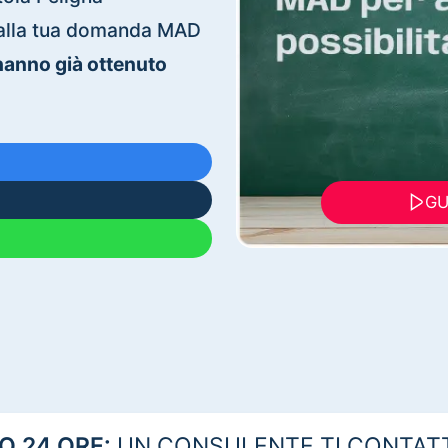
ti alla tua domanda MAD
 hanno già ottenuto
GU
 24 ORE:
UN CONSULENTE TI CONTAT