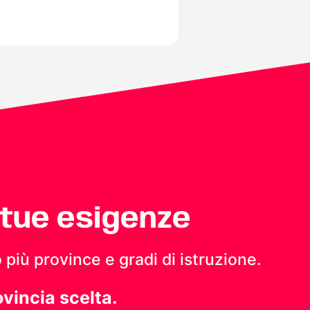
 tue esigenze
 più province e gradi di istruzione.
ovincia scelta.