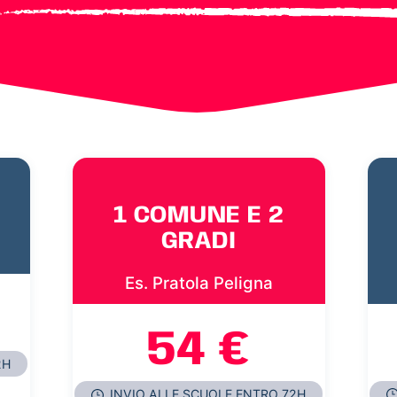
1 COMUNE E 2
GRADI
Es. Pratola Peligna
54 €
2H
INVIO ALLE SCUOLE ENTRO 72H