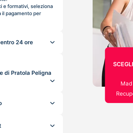
ci e formativi, seleziona
 il pagamento per
 entro 24 ore
SCEGLI
e di Pratola Peligna
Mad 
Recupe
o
t