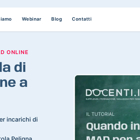
siamo
Webinar
Blog
Contatti
AD ONLINE
a di
ne a
r incarichi di
atola Peligna