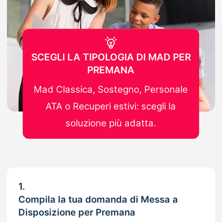
SCEGLI LA TIPOLOGIA DI MAD PER
PREMANA
Mad Classica, Sostegno, Personale
ATA o Recuperi estivi: scegli la
soluzione più adatta.
1.
Compila la tua domanda di Messa a
Disposizione per Premana