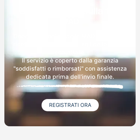
Garanzia 100% sulla tua
MAD
Dopo l'invio online della MAD a Premana
riceverai via email i dettagli delle scuole
contattate.
Il servizio è coperto dalla garanzia
"soddisfatti o rimborsati" con assistenza
dedicata prima dell'invio finale.
REGISTRATI ORA